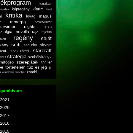
tékprogram
karakter
képregény
kínrím
yajáték
kód
kritika
magus
mi
lovag
mmorpg
e
neverwinter
verwinter nights
ninja
ztalgia
novella
rajz
rajzfilm
regény
saját
nloft
scifi
kány
security
skynet
starcraft
ozat
spekuláció
stratégia
szabálykönyv
wars
szerepjáték
mítógép
thriller
pe
történelem
tűz és jég
tv
s
zombi
windows
witcher
ogarchívum
2021
(2)
2020
(1)
2017
(1)
2016
(4)
2015
(4)