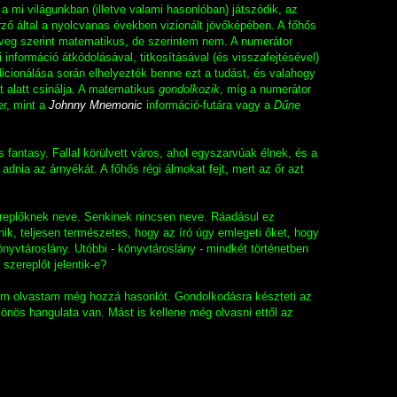
a mi világunkban (illetve valami hasonlóban) játszódik, az
►
ző által a nyolcvanas években vizionált jövőképében. A főhős
►
öveg szerint matematikus, de szerintem nem. A numerátor
 információ átkódolásával, titkosításával (és visszafejtésével)
▼
dicionálása során elhelyezték benne ezt a tudást, és valahogy
t alatt csinálja. A matematikus
gondolkozik
, míg a numerátor
er, mint a
Johnny Mnemonic
információ-futára vagy a
Dűne
is fantasy. Fallal körülvett város, ahol egyszarvúak élnek, és a
 adnia az árnyékát. A főhős régi álmokat fejt, mert az őr azt
ereplőknek neve. Senkinek nincsen neve. Ráadásul ez
k, teljesen természetes, hogy az író úgy emlegeti őket, hogy
önyvtároslány. Utóbbi - könyvtároslány - mindkét történetben
szereplőt jelentik-e?
em olvastam még hozzá hasonlót. Gondolkodásra készteti az
önös hangulata van. Mást is kellene még olvasni ettől az