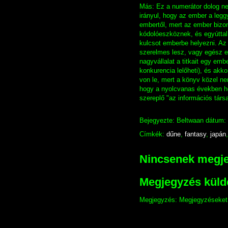
Más: Ez a numerátor dolog nem
irányul, hogy az ember a legg
embertől, mert az ember bizon
kódolóeszköznek, és egyúttal 
kulcsot emberbe helyezni. Az
szerelmes lesz, vagy egész eg
nagyvállalat a titkait egy emb
konkurencia lelőheti), és akk
von le, mert a könyv közel nem
hogy a nyolcvanas években ho
szereplő "az információs társ
Bejegyezte:
Beltwaan
dátum:
Címkék:
dűne
,
fantasy
,
japán
Nincsenek megj
Megjegyzés küld
Megjegyzés: Megjegyzéseket c