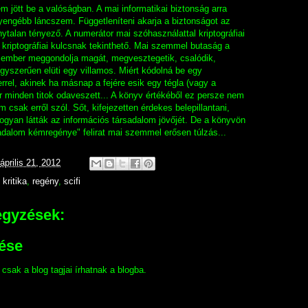
 jött be a valóságban. A mai informatikai biztonság arra
yengébb láncszem. Függetleníteni akarja a biztonságot az
ytalan tényező. A numerátor mai szóhasználattal kriptográfiai
kriptográfiai kulcsnak tekinthető. Mai szemmel butaság a
 ember meggondolja magát, megvesztegetik, csalódik,
yszerűen elüti egy villamos. Miért kódolná be egy
errel, akinek ha másnap a fejére esik egy tégla (vagy a
or minden titok odaveszett... A könyv értékéből ez persze nem
 csak erről szól. Sőt, kifejezetten érdekes belepillantani,
gyan látták az információs társadalom jövőjét. De a könyvön
adalom kémregénye" felirat mai szemmel erősen túlzás...
április 21, 2012
,
kritika
,
regény
,
scifi
egyzések:
►
ése
sak a blog tagjai írhatnak a blogba.