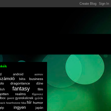
mkék
d
android
asimov
számoló
business
béta
blo
dragonlance
dűne
fantasy
film
lish
rgotten realms
főgonosz
dbox
gyerekeknek
gwent
gyűrűk
hír
humor
hack
hearthstone
hiba
ingyen
gép
japán