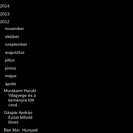
2014
(12)
2013
(36)
2012
(52)
►
november
(5)
►
október
(1)
►
szeptember
(1)
►
augusztus
(1)
►
július
(4)
►
június
(1)
►
május
(6)
▼
április
(7)
Murakami Haruki:
Világvége és a
keményre főtt
csod...
Gáspár András:
Ezüst félhold
blues
Bán Mór: Hunyadi