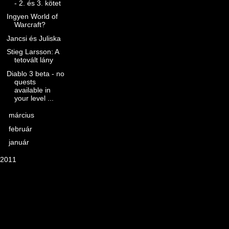
- 2. és 3. kötet
Ingyen World of
Warcraft?
Jancsi és Juliska
Stieg Larsson: A
tetovált lány
Diablo 3 beta - no
quests
available in
your level ...
►
március
(9)
►
február
(6)
►
január
(11)
2011
(39)