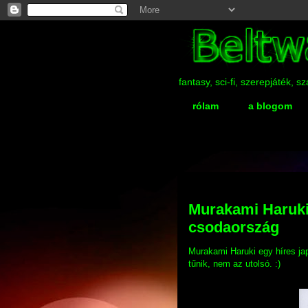
fantasy, sci-fi, szerepjáték, 
rólam
a blogom
2012-04-21
Murakami Haruki:
csodaország
Murakami Haruki egy híres jap
tűnik, nem az utolsó. :)