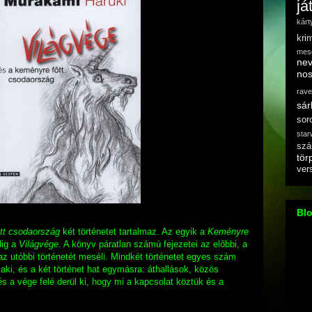
já
kárt
kri
mes
ne
nos
rave
sár
sor
star
szá
tör
ver
Bl
tt csodaország
két történetet tartalmaz. Az egyik a
Keményre
►
dig a
Világvége
. A könyv páratlan számú fejezetei az előbbi, a
►
z utóbbi történetét meséli. Mindkét történetet egyes szám
aki, és a két történet hat egymásra: áthallások, közös
►
s a vége felé derül ki, hogy mi a kapcsolat köztük és a
►
►