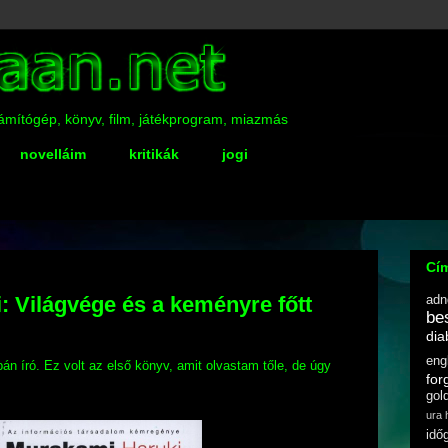
számítógép, könyv, film, játékprogram, miazmás
novelláim
kritikák
jogi
Cí
 Világvége és a keményre főtt
adn
be
dia
eng
án író. Ez volt az első könyv, amit olvastam tőle, de úgy
fo
gol
ura
idő