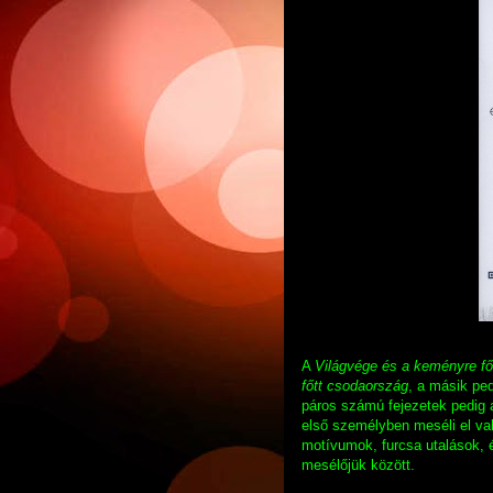
A
Világvége és a keményre fő
főtt csodaország
, a másik pe
páros számú fejezetek pedig a
első személyben meséli el val
motívumok, furcsa utalások, é
mesélőjük között.