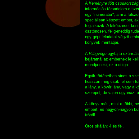
A
Keményre főtt csodaország
információs társadalom a szer
egy "numerátor", ami a fülsz
speciálisan képzett ember, aki
foglalkozik. A kiképzése, kon
ösztönösen, félig-meddig tuda
egy gépi feladatot végző emb
könyvek mentátjai.
A
Világvége
egyfajta szürreál
bejáratnál az embernek le kell
mondja neki, ez a dolga.
Egyik történetben sincs a sz
hosszan még csak fel sem tűni
a lány, a kövér lány, vagy a k
szerepel, de vajon ugyanazt a 
A könyv más, mint a többi, n
embert, és nagyon-nagyon kül
írótól!
Ötös skálán: 4 és fél.