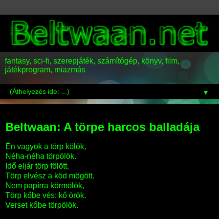
fantasy, sci-fi, szerepjáték, számítógép, könyv, film,
játékprogram, miazmás
▼
2012-01-07
Beltwaan: A törpe harcos balladája
Én vagyok a törp kölök,
Néha-néha törpölök.
Idő eljár törp fölött,
Törp elvész a köd mögött.
Nem papírra körmölök,
Törp kőbe vés: kő örök.
Verset kőbe törpölök.