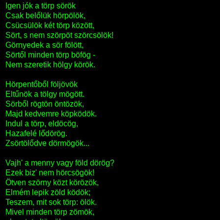
Igen jók a törp sörök
Csak belőlük hörpölök,
Csücsülök két törp között,
Sört, s nem szörpöt szörcsölök!
Görnyedek a sör fölött,
Sörtől minden törp böfög -
Nem szeretik hölgy körök.
Hörpentőből följövök
Eltűnök a tölgy mögött.
Sörből rögtön öntözök,
Majd kedvemre köpködök.
Indul a törp, eldöcög,
Hazafelé lődörög.
Zsörtölődve dörmögök...
Vajh' a menny vagy föld dörög?
Ezek biz' nem hörcsögök!
Ötven szörny közt körözök,
Elmém lepik zöld ködök;
Teszem, mit sok törp: ölök.
Mivel minden törp zömök,