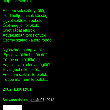
alagutat eltömök.
Előttem sok szörny röfög.
'Had hulljon a sok köcsög!
Egyet köldökön bökök,
Ötöt meg jól föllökök;
Orrot, lábat eltörök.
Ágyékukban törp könyök,
Szörny szalad - a törp röhög.
Nyöszörög a törp kölök:
'Egy gaz tökömbe tőrt döfött!
Többé nem öldökölök.
Vajh' mi van a fény mögött?
E világból elköltözök.
Felettem szikla - törp ölök
Többé már nem törpölök...
2002. augusztus
Beltwaan
dátum:
január 07, 2012
Megosztás