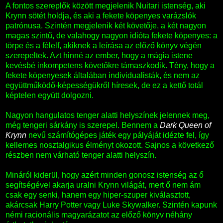
A fontos szereplők között megjelenik Nuitari istenség, aki
Krynn sötét holdja, és aki a fekete köpenyes varázslók
patrónusa. Szintén megjelenik két követője, a két nagyon
magas szintű, de valahogy nagyon idióta fekete köpenyes: a
törpe és a félelf, akiknek a leírása az előző könyv végén
szerepeltek. Azt hinné az ember, hogy a mágia istene
kevésbé inkompetens követőkre támaszkodik. Tény, hogy a
fekete köpenyesek általában individualisták, és nem az
együttműködő-képességükről híresek, de ez a kettő totál
képtelen együtt dolgozni.
Nagyon hangulatos tenger alatti helyszínek jelennek meg,
még tengeri sárkány is szerepel. Bennem a
Dark Queen of
Krynn
nevű számítógépes játék egy pályáját idézte fel, így
kellemes nosztalgikus élményt okozott. Sajnos a következő
részben nem várható tenger alatti helyszín.
Mináról kiderül, hogy azért minden gonosz istenség az ő
segítségével akarja uralni Krynn világát, mert ő nem ám
csak egy senki, hanem egy hiper-szuper kiválasztott,
akárcsak Harry Potter vagy Luke Skywalker. Szintén kapunk
némi racionális magyarázatot az előző könyv néhány