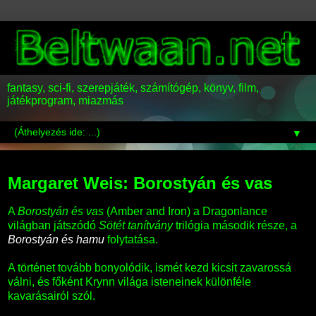
fantasy, sci-fi, szerepjáték, számítógép, könyv, film,
játékprogram, miazmás
▼
2011-08-07
Margaret Weis: Borostyán és vas
A
Borostyán és vas
(Amber and Iron) a Dragonlance
világban játszódó
Sötét tanítvány
trilógia második része, a
Borostyán és hamu
folytatása.
A történet tovább bonyolódik, ismét kezd kicsit zavarossá
válni, és főként Krynn világa isteneinek különféle
kavarásairól szól.