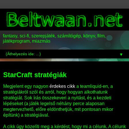
fantasy, sci-fi, szerepjáték, számítógép, könyv, film,
játékprogram, miazmás
▼
2013-11-12
StarCraft stratégiák
Megjelent egy nagyon
érdekes cikk
a teamliquid-en, a
stratégiákról szól és arról, hogy hogyan alkothatunk
stratégiát. Sok írás összekeveri a nyitást, és a kezdeti
lépéseket (a játék legelső néhány perce alaposan
megtervezhető, előre eldönthetjük, mit pontosan mikor
építünk) a stratégiával.
A cikk úgy közelíti meg a kérdést, hogy mi a célunk. A célunk