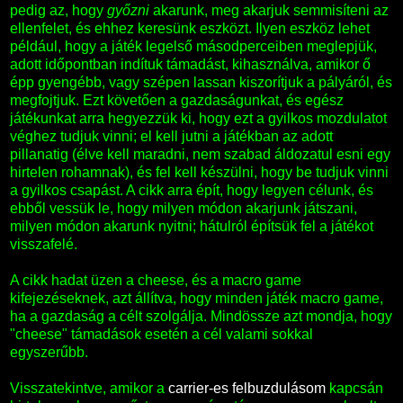
pedig az, hogy
győzni
akarunk, meg akarjuk semmisíteni az
ellenfelet, és ehhez keresünk eszközt. Ilyen eszköz lehet
például, hogy a játék legelső másodperceiben meglepjük,
adott időpontban indítuk támadást, kihasználva, amikor ő
épp gyengébb, vagy szépen lassan kiszorítjuk a pályáról, és
megfojtjuk. Ezt követően a gazdaságunkat, és egész
játékunkat arra hegyezzük ki, hogy ezt a gyilkos mozdulatot
véghez tudjuk vinni; el kell jutni a játékban az adott
pillanatig (élve kell maradni, nem szabad áldozatul esni egy
hirtelen rohamnak), és fel kell készülni, hogy be tudjuk vinni
a gyilkos csapást. A cikk arra épít, hogy legyen célunk, és
ebből vessük le, hogy milyen módon akarjunk játszani,
milyen módon akarunk nyitni; hátulról építsük fel a játékot
visszafelé.
A cikk hadat üzen a cheese, és a macro game
kifejezéseknek, azt állítva, hogy minden játék macro game,
ha a gazdaság a célt szolgálja. Mindössze azt mondja, hogy
"cheese" támadások esetén a cél valami sokkal
egyszerűbb.
Visszatekintve, amikor a
carrier-es felbuzdulásom
kapcsán