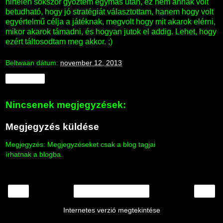
hirtelen sokszor győztem egymás után, ez nem annak volt
betudható, hogy jó stratégiát választottam, hanem hogy volt
egyértelmű célja a játéknak, megvolt hogy mit akarok elérni,
mikor akarok támadni, és hogyan jutok el addig. Lehet, hogy
ezért táltosodtam meg akkor. ;)
Beltwaan
dátum:
november 12, 2013
Megosztás
Nincsenek megjegyzések:
Megjegyzés küldése
Megjegyzés: Megjegyzéseket csak a blog tagjai
írhatnak a blogba.
‹
›
Főoldal
Internetes verzió megtekintése